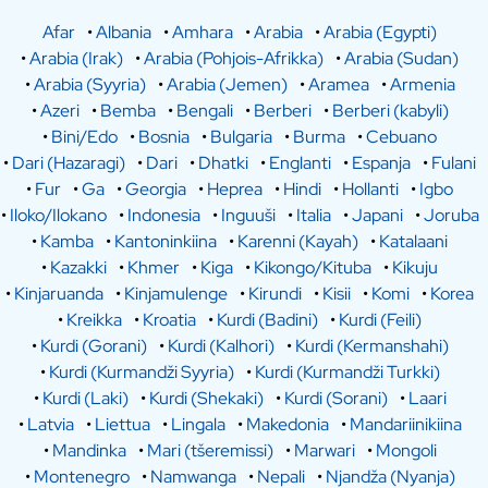
Afar
•
Albania
•
Amhara
•
Arabia
•
Arabia (Egypti)
•
Arabia (Irak)
•
Arabia (Pohjois-Afrikka)
•
Arabia (Sudan)
•
Arabia (Syyria)
•
Arabia (Jemen)
•
Aramea
•
Armenia
•
Azeri
•
Bemba
•
Bengali
•
Berberi
•
Berberi (kabyli)
•
Bini/Edo
•
Bosnia
•
Bulgaria
•
Burma
•
Cebuano
•
Dari (Hazaragi)
•
Dari
•
Dhatki
•
Englanti
•
Espanja
•
Fulani
•
Fur
•
Ga
•
Georgia
•
Heprea
•
Hindi
•
Hollanti
•
Igbo
•
Iloko/Ilokano
•
Indonesia
•
Inguuši
•
Italia
•
Japani
•
Joruba
•
Kamba
•
Kantoninkiina
•
Karenni (Kayah)
•
Katalaani
•
Kazakki
•
Khmer
•
Kiga
•
Kikongo/Kituba
•
Kikuju
•
Kinjaruanda
•
Kinjamulenge
•
Kirundi
•
Kisii
•
Komi
•
Korea
•
Kreikka
•
Kroatia
•
Kurdi (Badini)
•
Kurdi (Feili)
•
Kurdi (Gorani)
•
Kurdi (Kalhori)
•
Kurdi (Kermanshahi)
•
Kurdi (Kurmandži Syyria)
•
Kurdi (Kurmandži Turkki)
•
Kurdi (Laki)
•
Kurdi (Shekaki)
•
Kurdi (Sorani)
•
Laari
•
Latvia
•
Liettua
•
Lingala
•
Makedonia
•
Mandariinikiina
•
Mandinka
•
Mari (tšeremissi)
•
Marwari
•
Mongoli
•
Montenegro
•
Namwanga
•
Nepali
•
Njandža (Nyanja)