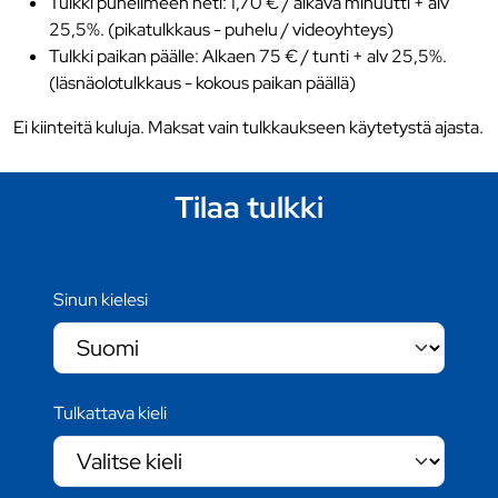
Tulkki puhelimeen heti: 1,70 € / alkava minuutti + alv
25,5%. (pikatulkkaus - puhelu / videoyhteys)
Tulkki paikan päälle: Alkaen 75 € / tunti + alv 25,5%.
(läsnäolotulkkaus - kokous paikan päällä)
Ei kiinteitä kuluja. Maksat vain tulkkaukseen käytetystä ajasta.
Tilaa tulkki
Sinun kielesi
Tulkattava kieli