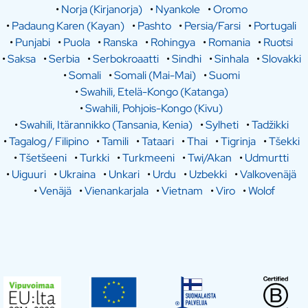
•
Norja (Kirjanorja)
•
Nyankole
•
Oromo
•
Padaung Karen (Kayan)
•
Pashto
•
Persia/Farsi
•
Portugali
•
Punjabi
•
Puola
•
Ranska
•
Rohingya
•
Romania
•
Ruotsi
•
Saksa
•
Serbia
•
Serbokroaatti
•
Sindhi
•
Sinhala
•
Slovakki
•
Somali
•
Somali (Mai-Mai)
•
Suomi
•
Swahili, Etelä-Kongo (Katanga)
•
Swahili, Pohjois-Kongo (Kivu)
•
Swahili, Itärannikko (Tansania, Kenia)
•
Sylheti
•
Tadžikki
•
Tagalog / Filipino
•
Tamili
•
Tataari
•
Thai
•
Tigrinja
•
Tšekki
•
Tšetšeeni
•
Turkki
•
Turkmeeni
•
Twi/Akan
•
Udmurtti
•
Uiguuri
•
Ukraina
•
Unkari
•
Urdu
•
Uzbekki
•
Valkovenäjä
•
Venäjä
•
Vienankarjala
•
Vietnam
•
Viro
•
Wolof