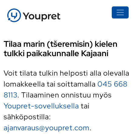
Tilaa marin (tšeremisin) kielen
tulkki paikakunnalle Kajaani
Voit tilata tulkin helposti alla olevalla
lomakkeella tai soittamalla
045 668
8113
. Tilaaminen onnistuu myös
Youpret-sovelluksella
tai
sähköpostilla:
ajanvaraus@youpret.com
.