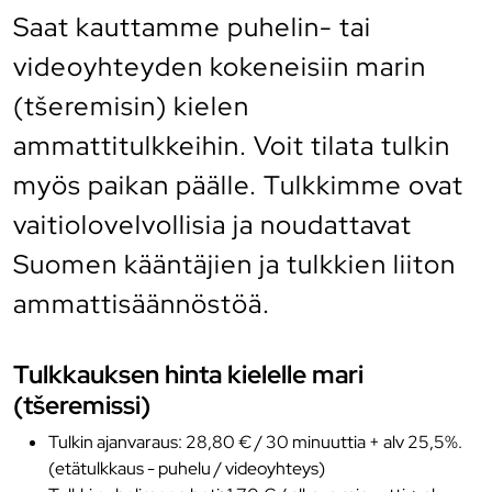
Saat kauttamme puhelin- tai
videoyhteyden kokeneisiin marin
(tšeremisin) kielen
ammattitulkkeihin. Voit tilata tulkin
myös paikan päälle. Tulkkimme ovat
vaitiolovelvollisia ja noudattavat
Suomen kääntäjien ja tulkkien liiton
ammattisäännöstöä.
Tulkkauksen hinta kielelle mari
(tšeremissi)
Tulkin ajanvaraus: 28,80 € / 30 minuuttia + alv 25,5%.
(etätulkkaus - puhelu / videoyhteys)