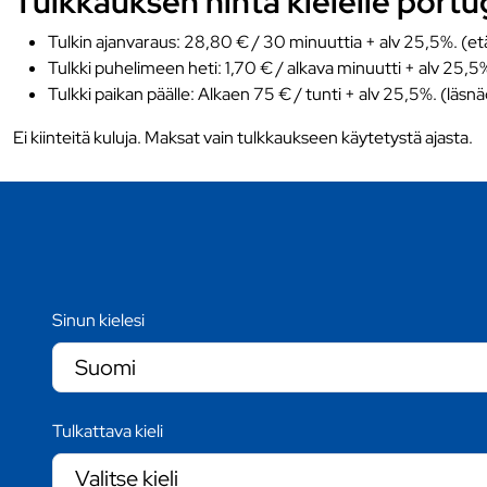
Tulkkauksen hinta kielelle portu
Tulkin ajanvaraus: 28,80 € / 30 minuuttia + alv 25,5%. (et
Tulkki puhelimeen heti: 1,70 € / alkava minuutti + alv 25,5
Tulkki paikan päälle: Alkaen 75 € / tunti + alv 25,5%. (läsn
Ei kiinteitä kuluja. Maksat vain tulkkaukseen käytetystä ajasta.
Sinun kielesi
Tulkattava kieli