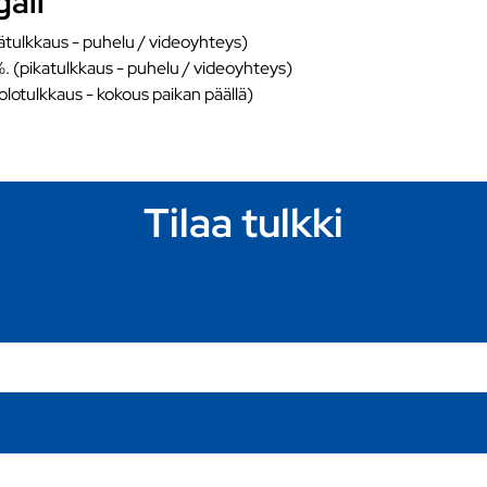
gali
ätulkkaus - puhelu / videoyhteys)
%. (pikatulkkaus - puhelu / videoyhteys)
äolotulkkaus - kokous paikan päällä)
Tilaa tulkki