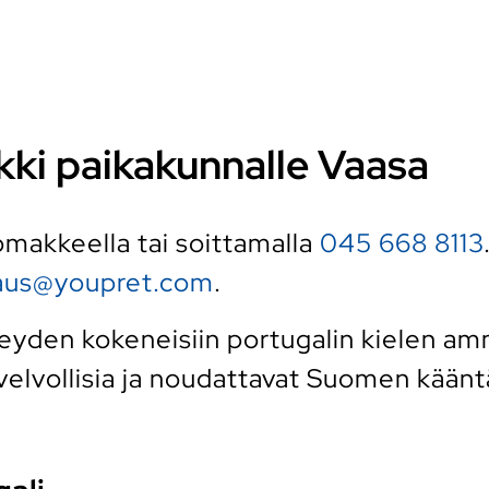
lkki paikakunnalle Vaasa
 lomakkeella tai soittamalla
045 668 8113
raus@youpret.com
.
den kokeneisiin portugalin kielen ammat
elvollisia ja noudattavat Suomen kääntäj