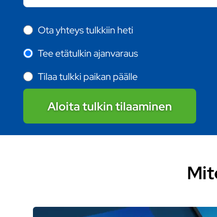
Ota yhteys tulkkiin heti
Tee etätulkin ajanvaraus
Tilaa tulkki paikan päälle
Aloita tulkin tilaaminen
Mit