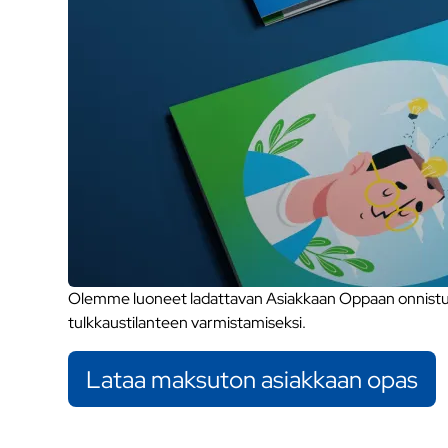
Olemme luoneet ladattavan Asiakkaan Oppaan onnistune
tulkkaustilanteen varmistamiseksi.
Lataa maksuton asiakkaan opas