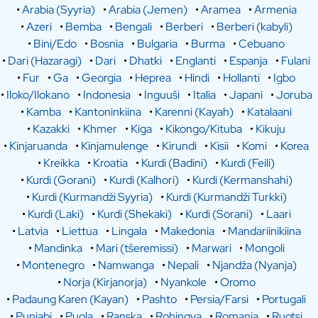
•
Arabia (Syyria)
•
Arabia (Jemen)
•
Aramea
•
Armenia
•
Azeri
•
Bemba
•
Bengali
•
Berberi
•
Berberi (kabyli)
•
Bini/Edo
•
Bosnia
•
Bulgaria
•
Burma
•
Cebuano
•
Dari (Hazaragi)
•
Dari
•
Dhatki
•
Englanti
•
Espanja
•
Fulani
•
Fur
•
Ga
•
Georgia
•
Heprea
•
Hindi
•
Hollanti
•
Igbo
•
Iloko/Ilokano
•
Indonesia
•
Inguuši
•
Italia
•
Japani
•
Joruba
•
Kamba
•
Kantoninkiina
•
Karenni (Kayah)
•
Katalaani
•
Kazakki
•
Khmer
•
Kiga
•
Kikongo/Kituba
•
Kikuju
•
Kinjaruanda
•
Kinjamulenge
•
Kirundi
•
Kisii
•
Komi
•
Korea
•
Kreikka
•
Kroatia
•
Kurdi (Badini)
•
Kurdi (Feili)
•
Kurdi (Gorani)
•
Kurdi (Kalhori)
•
Kurdi (Kermanshahi)
•
Kurdi (Kurmandži Syyria)
•
Kurdi (Kurmandži Turkki)
•
Kurdi (Laki)
•
Kurdi (Shekaki)
•
Kurdi (Sorani)
•
Laari
•
Latvia
•
Liettua
•
Lingala
•
Makedonia
•
Mandariinikiina
•
Mandinka
•
Mari (tšeremissi)
•
Marwari
•
Mongoli
•
Montenegro
•
Namwanga
•
Nepali
•
Njandža (Nyanja)
•
Norja (Kirjanorja)
•
Nyankole
•
Oromo
•
Padaung Karen (Kayan)
•
Pashto
•
Persia/Farsi
•
Portugali
•
Punjabi
•
Puola
•
Ranska
•
Rohingya
•
Romania
•
Ruotsi