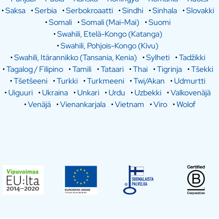
•
Saksa
•
Serbia
•
Serbokroaatti
•
Sindhi
•
Sinhala
•
Slovakki
•
Somali
•
Somali (Mai-Mai)
•
Suomi
•
Swahili, Etelä-Kongo (Katanga)
•
Swahili, Pohjois-Kongo (Kivu)
•
Swahili, Itärannikko (Tansania, Kenia)
•
Sylheti
•
Tadžikki
•
Tagalog / Filipino
•
Tamili
•
Tataari
•
Thai
•
Tigrinja
•
Tšekki
•
Tšetšeeni
•
Turkki
•
Turkmeeni
•
Twi/Akan
•
Udmurtti
•
Uiguuri
•
Ukraina
•
Unkari
•
Urdu
•
Uzbekki
•
Valkovenäjä
•
Venäjä
•
Vienankarjala
•
Vietnam
•
Viro
•
Wolof