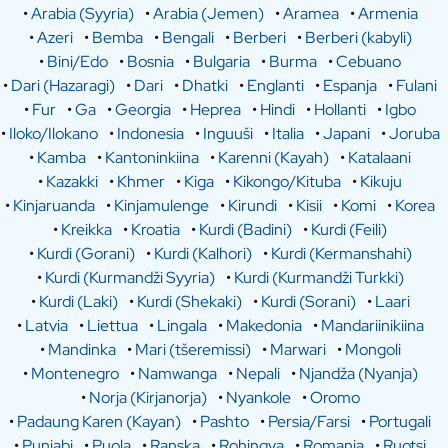
•
Arabia (Syyria)
•
Arabia (Jemen)
•
Aramea
•
Armenia
•
Azeri
•
Bemba
•
Bengali
•
Berberi
•
Berberi (kabyli)
•
Bini/Edo
•
Bosnia
•
Bulgaria
•
Burma
•
Cebuano
•
Dari (Hazaragi)
•
Dari
•
Dhatki
•
Englanti
•
Espanja
•
Fulani
•
Fur
•
Ga
•
Georgia
•
Heprea
•
Hindi
•
Hollanti
•
Igbo
•
Iloko/Ilokano
•
Indonesia
•
Inguuši
•
Italia
•
Japani
•
Joruba
•
Kamba
•
Kantoninkiina
•
Karenni (Kayah)
•
Katalaani
•
Kazakki
•
Khmer
•
Kiga
•
Kikongo/Kituba
•
Kikuju
•
Kinjaruanda
•
Kinjamulenge
•
Kirundi
•
Kisii
•
Komi
•
Korea
•
Kreikka
•
Kroatia
•
Kurdi (Badini)
•
Kurdi (Feili)
•
Kurdi (Gorani)
•
Kurdi (Kalhori)
•
Kurdi (Kermanshahi)
•
Kurdi (Kurmandži Syyria)
•
Kurdi (Kurmandži Turkki)
•
Kurdi (Laki)
•
Kurdi (Shekaki)
•
Kurdi (Sorani)
•
Laari
•
Latvia
•
Liettua
•
Lingala
•
Makedonia
•
Mandariinikiina
•
Mandinka
•
Mari (tšeremissi)
•
Marwari
•
Mongoli
•
Montenegro
•
Namwanga
•
Nepali
•
Njandža (Nyanja)
•
Norja (Kirjanorja)
•
Nyankole
•
Oromo
•
Padaung Karen (Kayan)
•
Pashto
•
Persia/Farsi
•
Portugali
•
Punjabi
•
Puola
•
Ranska
•
Rohingya
•
Romania
•
Ruotsi