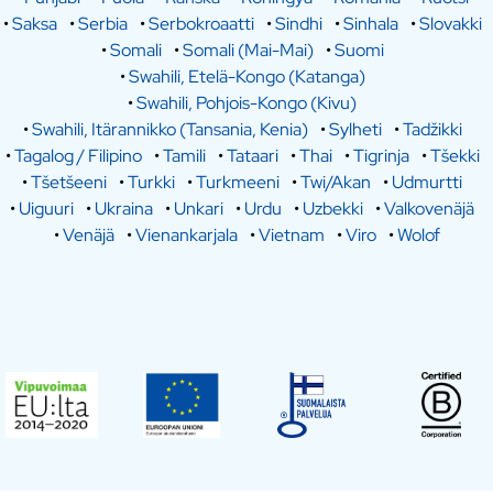
•
Saksa
•
Serbia
•
Serbokroaatti
•
Sindhi
•
Sinhala
•
Slovakki
•
Somali
•
Somali (Mai-Mai)
•
Suomi
•
Swahili, Etelä-Kongo (Katanga)
•
Swahili, Pohjois-Kongo (Kivu)
•
Swahili, Itärannikko (Tansania, Kenia)
•
Sylheti
•
Tadžikki
•
Tagalog / Filipino
•
Tamili
•
Tataari
•
Thai
•
Tigrinja
•
Tšekki
•
Tšetšeeni
•
Turkki
•
Turkmeeni
•
Twi/Akan
•
Udmurtti
•
Uiguuri
•
Ukraina
•
Unkari
•
Urdu
•
Uzbekki
•
Valkovenäjä
•
Venäjä
•
Vienankarjala
•
Vietnam
•
Viro
•
Wolof