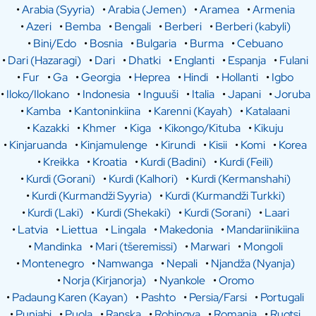
•
Arabia (Syyria)
•
Arabia (Jemen)
•
Aramea
•
Armenia
•
Azeri
•
Bemba
•
Bengali
•
Berberi
•
Berberi (kabyli)
•
Bini/Edo
•
Bosnia
•
Bulgaria
•
Burma
•
Cebuano
•
Dari (Hazaragi)
•
Dari
•
Dhatki
•
Englanti
•
Espanja
•
Fulani
•
Fur
•
Ga
•
Georgia
•
Heprea
•
Hindi
•
Hollanti
•
Igbo
•
Iloko/Ilokano
•
Indonesia
•
Inguuši
•
Italia
•
Japani
•
Joruba
•
Kamba
•
Kantoninkiina
•
Karenni (Kayah)
•
Katalaani
•
Kazakki
•
Khmer
•
Kiga
•
Kikongo/Kituba
•
Kikuju
•
Kinjaruanda
•
Kinjamulenge
•
Kirundi
•
Kisii
•
Komi
•
Korea
•
Kreikka
•
Kroatia
•
Kurdi (Badini)
•
Kurdi (Feili)
•
Kurdi (Gorani)
•
Kurdi (Kalhori)
•
Kurdi (Kermanshahi)
•
Kurdi (Kurmandži Syyria)
•
Kurdi (Kurmandži Turkki)
•
Kurdi (Laki)
•
Kurdi (Shekaki)
•
Kurdi (Sorani)
•
Laari
•
Latvia
•
Liettua
•
Lingala
•
Makedonia
•
Mandariinikiina
•
Mandinka
•
Mari (tšeremissi)
•
Marwari
•
Mongoli
•
Montenegro
•
Namwanga
•
Nepali
•
Njandža (Nyanja)
•
Norja (Kirjanorja)
•
Nyankole
•
Oromo
•
Padaung Karen (Kayan)
•
Pashto
•
Persia/Farsi
•
Portugali
•
Punjabi
•
Puola
•
Ranska
•
Rohingya
•
Romania
•
Ruotsi