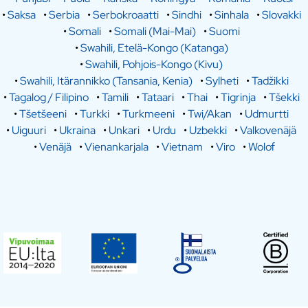
•
Saksa
•
Serbia
•
Serbokroaatti
•
Sindhi
•
Sinhala
•
Slovakki
•
Somali
•
Somali (Mai-Mai)
•
Suomi
•
Swahili, Etelä-Kongo (Katanga)
•
Swahili, Pohjois-Kongo (Kivu)
•
Swahili, Itärannikko (Tansania, Kenia)
•
Sylheti
•
Tadžikki
•
Tagalog / Filipino
•
Tamili
•
Tataari
•
Thai
•
Tigrinja
•
Tšekki
•
Tšetšeeni
•
Turkki
•
Turkmeeni
•
Twi/Akan
•
Udmurtti
•
Uiguuri
•
Ukraina
•
Unkari
•
Urdu
•
Uzbekki
•
Valkovenäjä
•
Venäjä
•
Vienankarjala
•
Vietnam
•
Viro
•
Wolof