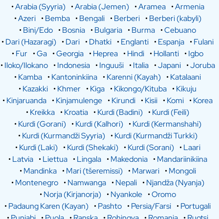
•
Arabia (Syyria)
•
Arabia (Jemen)
•
Aramea
•
Armenia
•
Azeri
•
Bemba
•
Bengali
•
Berberi
•
Berberi (kabyli)
•
Bini/Edo
•
Bosnia
•
Bulgaria
•
Burma
•
Cebuano
•
Dari (Hazaragi)
•
Dari
•
Dhatki
•
Englanti
•
Espanja
•
Fulani
•
Fur
•
Ga
•
Georgia
•
Heprea
•
Hindi
•
Hollanti
•
Igbo
•
Iloko/Ilokano
•
Indonesia
•
Inguuši
•
Italia
•
Japani
•
Joruba
•
Kamba
•
Kantoninkiina
•
Karenni (Kayah)
•
Katalaani
•
Kazakki
•
Khmer
•
Kiga
•
Kikongo/Kituba
•
Kikuju
•
Kinjaruanda
•
Kinjamulenge
•
Kirundi
•
Kisii
•
Komi
•
Korea
•
Kreikka
•
Kroatia
•
Kurdi (Badini)
•
Kurdi (Feili)
•
Kurdi (Gorani)
•
Kurdi (Kalhori)
•
Kurdi (Kermanshahi)
•
Kurdi (Kurmandži Syyria)
•
Kurdi (Kurmandži Turkki)
•
Kurdi (Laki)
•
Kurdi (Shekaki)
•
Kurdi (Sorani)
•
Laari
•
Latvia
•
Liettua
•
Lingala
•
Makedonia
•
Mandariinikiina
•
Mandinka
•
Mari (tšeremissi)
•
Marwari
•
Mongoli
•
Montenegro
•
Namwanga
•
Nepali
•
Njandža (Nyanja)
•
Norja (Kirjanorja)
•
Nyankole
•
Oromo
•
Padaung Karen (Kayan)
•
Pashto
•
Persia/Farsi
•
Portugali
•
Punjabi
•
Puola
•
Ranska
•
Rohingya
•
Romania
•
Ruotsi