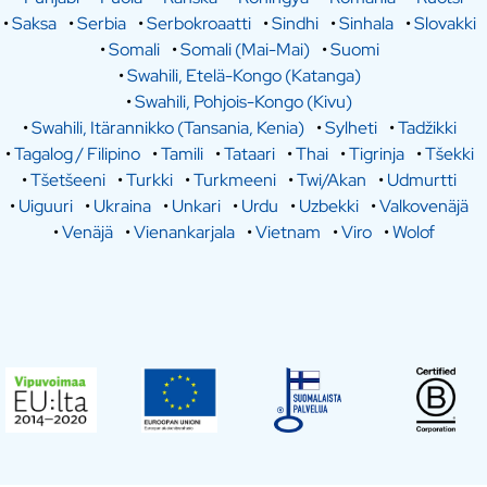
•
Saksa
•
Serbia
•
Serbokroaatti
•
Sindhi
•
Sinhala
•
Slovakki
•
Somali
•
Somali (Mai-Mai)
•
Suomi
•
Swahili, Etelä-Kongo (Katanga)
•
Swahili, Pohjois-Kongo (Kivu)
•
Swahili, Itärannikko (Tansania, Kenia)
•
Sylheti
•
Tadžikki
•
Tagalog / Filipino
•
Tamili
•
Tataari
•
Thai
•
Tigrinja
•
Tšekki
•
Tšetšeeni
•
Turkki
•
Turkmeeni
•
Twi/Akan
•
Udmurtti
•
Uiguuri
•
Ukraina
•
Unkari
•
Urdu
•
Uzbekki
•
Valkovenäjä
•
Venäjä
•
Vienankarjala
•
Vietnam
•
Viro
•
Wolof