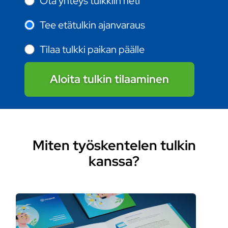
Ota yhteys tulkkiin heti
Tee etätulkin ajanvaraus
Tilaa tulkki paikan päälle
Aloita tulkin tilaaminen
Miten työskentelen tulkin
kanssa?