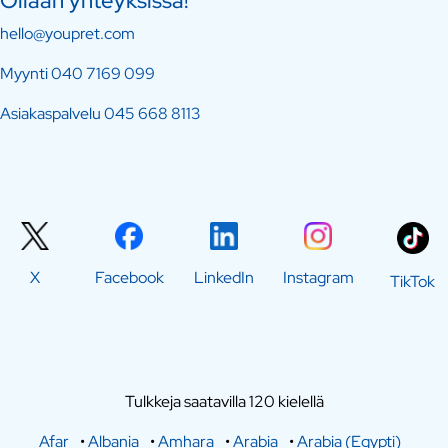
Ollaan yhteyksissä!
hello@youpret.com
Myynti
040 7169 099
Asiakaspalvelu
045 668 8113
X
Facebook
LinkedIn
Instagram
TikTok
Tulkkeja saatavilla 120 kielellä
Afar
•
Albania
•
Amhara
•
Arabia
•
Arabia (Egypti)