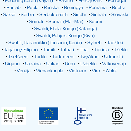
•
Padaung Karen (Kayan)
•
Pashto
•
Persia/Farsi
•
Portugali
•
Punjabi
•
Puola
•
Ranska
•
Rohingya
•
Romania
•
Ruotsi
•
Saksa
•
Serbia
•
Serbokroaatti
•
Sindhi
•
Sinhala
•
Slovakki
•
Somali
•
Somali (Mai-Mai)
•
Suomi
•
Swahili, Etelä-Kongo (Katanga)
•
Swahili, Pohjois-Kongo (Kivu)
•
Swahili, Itärannikko (Tansania, Kenia)
•
Sylheti
•
Tadžikki
•
Tagalog / Filipino
•
Tamili
•
Tataari
•
Thai
•
Tigrinja
•
Tšekki
•
Tšetšeeni
•
Turkki
•
Turkmeeni
•
Twi/Akan
•
Udmurtti
•
Uiguuri
•
Ukraina
•
Unkari
•
Urdu
•
Uzbekki
•
Valkovenäjä
•
Venäjä
•
Vienankarjala
•
Vietnam
•
Viro
•
Wolof