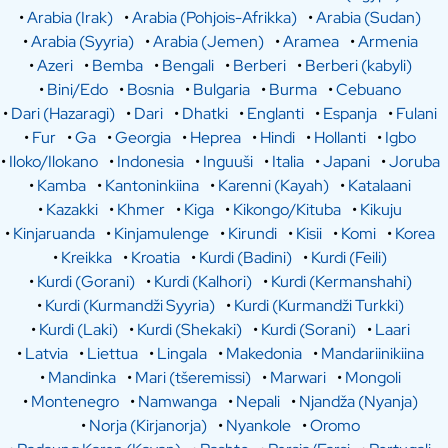
•
Arabia (Irak)
•
Arabia (Pohjois-Afrikka)
•
Arabia (Sudan)
•
Arabia (Syyria)
•
Arabia (Jemen)
•
Aramea
•
Armenia
•
Azeri
•
Bemba
•
Bengali
•
Berberi
•
Berberi (kabyli)
•
Bini/Edo
•
Bosnia
•
Bulgaria
•
Burma
•
Cebuano
•
Dari (Hazaragi)
•
Dari
•
Dhatki
•
Englanti
•
Espanja
•
Fulani
•
Fur
•
Ga
•
Georgia
•
Heprea
•
Hindi
•
Hollanti
•
Igbo
•
Iloko/Ilokano
•
Indonesia
•
Inguuši
•
Italia
•
Japani
•
Joruba
•
Kamba
•
Kantoninkiina
•
Karenni (Kayah)
•
Katalaani
•
Kazakki
•
Khmer
•
Kiga
•
Kikongo/Kituba
•
Kikuju
•
Kinjaruanda
•
Kinjamulenge
•
Kirundi
•
Kisii
•
Komi
•
Korea
•
Kreikka
•
Kroatia
•
Kurdi (Badini)
•
Kurdi (Feili)
•
Kurdi (Gorani)
•
Kurdi (Kalhori)
•
Kurdi (Kermanshahi)
•
Kurdi (Kurmandži Syyria)
•
Kurdi (Kurmandži Turkki)
•
Kurdi (Laki)
•
Kurdi (Shekaki)
•
Kurdi (Sorani)
•
Laari
•
Latvia
•
Liettua
•
Lingala
•
Makedonia
•
Mandariinikiina
•
Mandinka
•
Mari (tšeremissi)
•
Marwari
•
Mongoli
•
Montenegro
•
Namwanga
•
Nepali
•
Njandža (Nyanja)
•
Norja (Kirjanorja)
•
Nyankole
•
Oromo