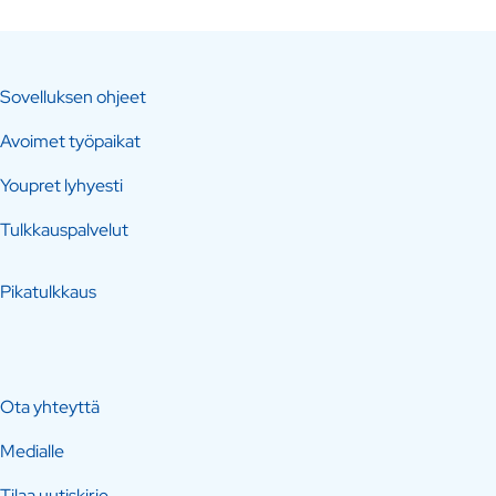
Sovelluksen ohjeet
Avoimet työpaikat
Youpret lyhyesti
Tulkkauspalvelut
Pikatulkkaus
Ota yhteyttä
Medialle
Tilaa uutiskirje