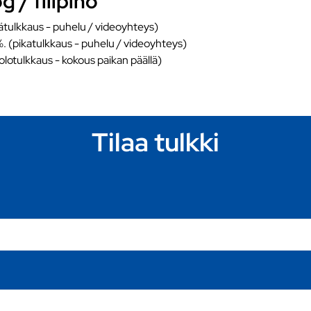
 / filipino
ätulkkaus - puhelu / videoyhteys)
%. (pikatulkkaus - puhelu / videoyhteys)
äolotulkkaus - kokous paikan päällä)
Tilaa tulkki