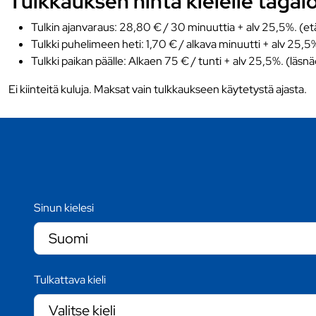
Tulkkauksen hinta kielelle tagalog
Tulkin ajanvaraus: 28,80 € / 30 minuuttia + alv 25,5%. (et
Tulkki puhelimeen heti: 1,70 € / alkava minuutti + alv 25,5
Tulkki paikan päälle: Alkaen 75 € / tunti + alv 25,5%. (läsn
Ei kiinteitä kuluja. Maksat vain tulkkaukseen käytetystä ajasta.
Sinun kielesi
Tulkattava kieli