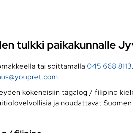
ielen tulkki paikakunnalle J
 lomakkeella tai soittamalla
045 668 8113
raus@youpret.com
.
den kokeneisiin tagalog / filipino kiele
tiolovelvollisia ja noudattavat Suomen k