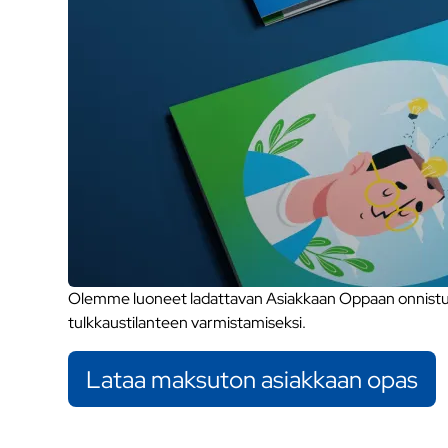
Olemme luoneet ladattavan Asiakkaan Oppaan onnistune
tulkkaustilanteen varmistamiseksi.
Lataa maksuton asiakkaan opas