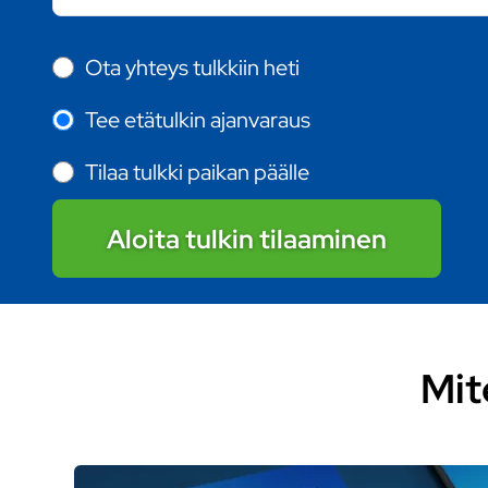
Ota yhteys tulkkiin heti
Tee etätulkin ajanvaraus
Tilaa tulkki paikan päälle
Aloita tulkin tilaaminen
Mit