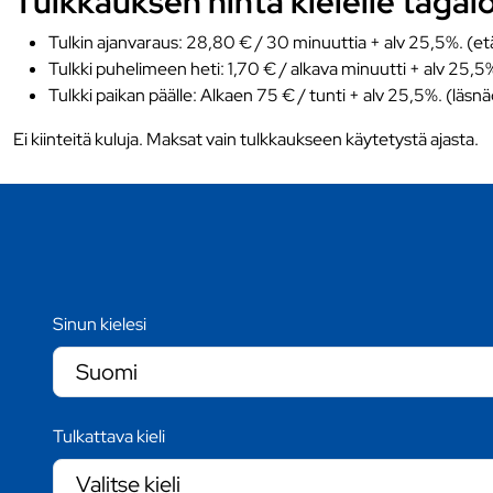
Tulkkauksen hinta kielelle tagalog
Tulkin ajanvaraus: 28,80 € / 30 minuuttia + alv 25,5%. (et
Tulkki puhelimeen heti: 1,70 € / alkava minuutti + alv 25,5
Tulkki paikan päälle: Alkaen 75 € / tunti + alv 25,5%. (läsn
Ei kiinteitä kuluja. Maksat vain tulkkaukseen käytetystä ajasta.
Sinun kielesi
Tulkattava kieli