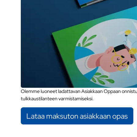
Olemme luoneet ladattavan Asiakkaan Oppaan onnistune
tulkkaustilanteen varmistamiseksi.
Lataa maksuton asiakkaan opas