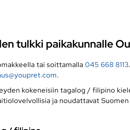
elen tulkki paikakunnalle Ou
 lomakkeella tai soittamalla
045 668 8113
raus@youpret.com
.
den kokeneisiin tagalog / filipino kiele
tiolovelvollisia ja noudattavat Suomen k