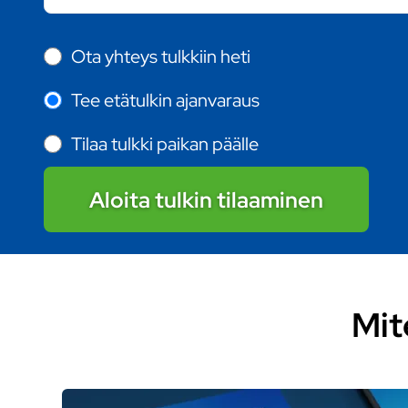
Ota yhteys tulkkiin heti
Tee etätulkin ajanvaraus
Tilaa tulkki paikan päälle
Aloita tulkin tilaaminen
Mit