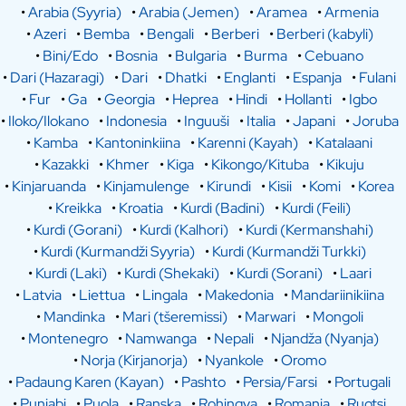
•
Arabia (Syyria)
•
Arabia (Jemen)
•
Aramea
•
Armenia
•
Azeri
•
Bemba
•
Bengali
•
Berberi
•
Berberi (kabyli)
•
Bini/Edo
•
Bosnia
•
Bulgaria
•
Burma
•
Cebuano
•
Dari (Hazaragi)
•
Dari
•
Dhatki
•
Englanti
•
Espanja
•
Fulani
•
Fur
•
Ga
•
Georgia
•
Heprea
•
Hindi
•
Hollanti
•
Igbo
•
Iloko/Ilokano
•
Indonesia
•
Inguuši
•
Italia
•
Japani
•
Joruba
•
Kamba
•
Kantoninkiina
•
Karenni (Kayah)
•
Katalaani
•
Kazakki
•
Khmer
•
Kiga
•
Kikongo/Kituba
•
Kikuju
•
Kinjaruanda
•
Kinjamulenge
•
Kirundi
•
Kisii
•
Komi
•
Korea
•
Kreikka
•
Kroatia
•
Kurdi (Badini)
•
Kurdi (Feili)
•
Kurdi (Gorani)
•
Kurdi (Kalhori)
•
Kurdi (Kermanshahi)
•
Kurdi (Kurmandži Syyria)
•
Kurdi (Kurmandži Turkki)
•
Kurdi (Laki)
•
Kurdi (Shekaki)
•
Kurdi (Sorani)
•
Laari
•
Latvia
•
Liettua
•
Lingala
•
Makedonia
•
Mandariinikiina
•
Mandinka
•
Mari (tšeremissi)
•
Marwari
•
Mongoli
•
Montenegro
•
Namwanga
•
Nepali
•
Njandža (Nyanja)
•
Norja (Kirjanorja)
•
Nyankole
•
Oromo
•
Padaung Karen (Kayan)
•
Pashto
•
Persia/Farsi
•
Portugali
•
Punjabi
•
Puola
•
Ranska
•
Rohingya
•
Romania
•
Ruotsi