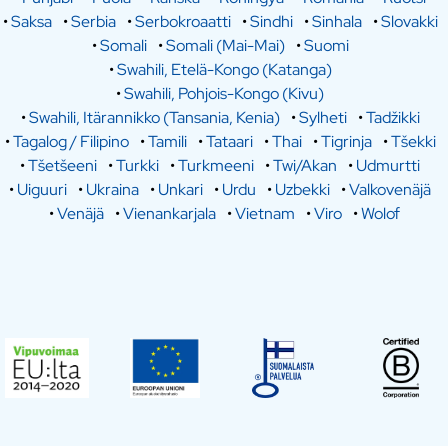
•
Saksa
•
Serbia
•
Serbokroaatti
•
Sindhi
•
Sinhala
•
Slovakki
•
Somali
•
Somali (Mai-Mai)
•
Suomi
•
Swahili, Etelä-Kongo (Katanga)
•
Swahili, Pohjois-Kongo (Kivu)
•
Swahili, Itärannikko (Tansania, Kenia)
•
Sylheti
•
Tadžikki
•
Tagalog / Filipino
•
Tamili
•
Tataari
•
Thai
•
Tigrinja
•
Tšekki
•
Tšetšeeni
•
Turkki
•
Turkmeeni
•
Twi/Akan
•
Udmurtti
•
Uiguuri
•
Ukraina
•
Unkari
•
Urdu
•
Uzbekki
•
Valkovenäjä
•
Venäjä
•
Vienankarjala
•
Vietnam
•
Viro
•
Wolof