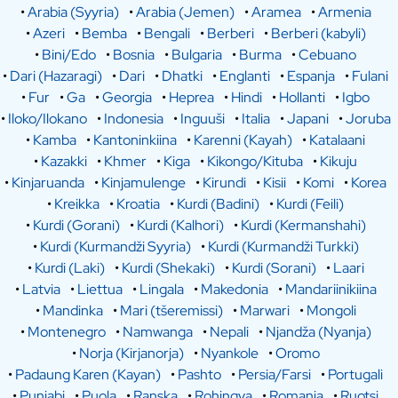
•
Arabia (Syyria)
•
Arabia (Jemen)
•
Aramea
•
Armenia
•
Azeri
•
Bemba
•
Bengali
•
Berberi
•
Berberi (kabyli)
•
Bini/Edo
•
Bosnia
•
Bulgaria
•
Burma
•
Cebuano
•
Dari (Hazaragi)
•
Dari
•
Dhatki
•
Englanti
•
Espanja
•
Fulani
•
Fur
•
Ga
•
Georgia
•
Heprea
•
Hindi
•
Hollanti
•
Igbo
•
Iloko/Ilokano
•
Indonesia
•
Inguuši
•
Italia
•
Japani
•
Joruba
•
Kamba
•
Kantoninkiina
•
Karenni (Kayah)
•
Katalaani
•
Kazakki
•
Khmer
•
Kiga
•
Kikongo/Kituba
•
Kikuju
•
Kinjaruanda
•
Kinjamulenge
•
Kirundi
•
Kisii
•
Komi
•
Korea
•
Kreikka
•
Kroatia
•
Kurdi (Badini)
•
Kurdi (Feili)
•
Kurdi (Gorani)
•
Kurdi (Kalhori)
•
Kurdi (Kermanshahi)
•
Kurdi (Kurmandži Syyria)
•
Kurdi (Kurmandži Turkki)
•
Kurdi (Laki)
•
Kurdi (Shekaki)
•
Kurdi (Sorani)
•
Laari
•
Latvia
•
Liettua
•
Lingala
•
Makedonia
•
Mandariinikiina
•
Mandinka
•
Mari (tšeremissi)
•
Marwari
•
Mongoli
•
Montenegro
•
Namwanga
•
Nepali
•
Njandža (Nyanja)
•
Norja (Kirjanorja)
•
Nyankole
•
Oromo
•
Padaung Karen (Kayan)
•
Pashto
•
Persia/Farsi
•
Portugali
•
Punjabi
•
Puola
•
Ranska
•
Rohingya
•
Romania
•
Ruotsi