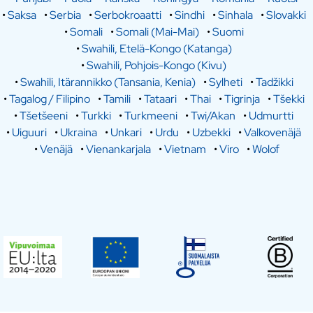
•
Saksa
•
Serbia
•
Serbokroaatti
•
Sindhi
•
Sinhala
•
Slovakki
•
Somali
•
Somali (Mai-Mai)
•
Suomi
•
Swahili, Etelä-Kongo (Katanga)
•
Swahili, Pohjois-Kongo (Kivu)
•
Swahili, Itärannikko (Tansania, Kenia)
•
Sylheti
•
Tadžikki
•
Tagalog / Filipino
•
Tamili
•
Tataari
•
Thai
•
Tigrinja
•
Tšekki
•
Tšetšeeni
•
Turkki
•
Turkmeeni
•
Twi/Akan
•
Udmurtti
•
Uiguuri
•
Ukraina
•
Unkari
•
Urdu
•
Uzbekki
•
Valkovenäjä
•
Venäjä
•
Vienankarjala
•
Vietnam
•
Viro
•
Wolof