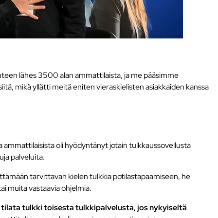
 yhteen lähes 3500 alan ammattilaista, ja me pääsimme
iitä, mikä yllätti meitä eniten vieraskielisten asiakkaiden kanssa
a ammattilaisista oli hyödyntänyt jotain tulkkaussovellusta
ja palveluita.
littämään tarvittavan kielen tulkkia potilastapaamiseen, he
 tai muita vastaavia ohjelmia.
 tilata tulkki toisesta tulkkipalvelusta, jos nykyiseltä