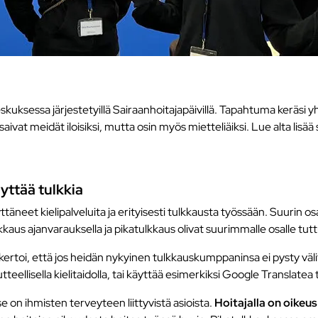
kuksessa järjestetyillä Sairaanhoitajapäivillä. Tapahtuma keräsi
vat meidät iloisiksi, mutta osin myös mietteliäiksi. Lue alta lisää s
yttää tulkkia
täneet kielipalveluita ja erityisesti tulkkausta työssään. Suurin os
kaus ajanvarauksella ja pikatulkkaus olivat suurimmalle osalle tuttu
ja kertoi, että jos heidän nykyinen tulkkauskumppaninsa ei pysty vä
utteellisella kielitaidolla, tai käyttää esimerkiksi Google Translatea
se on ihmisten terveyteen liittyvistä asioista.
Hoitajalla on oikeus