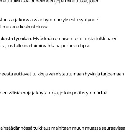
mattitulkin saa puhelimeen jopa minuutissa, joten
vastuussa ja korvaa väärinymmärryksestä syntyneet
llut mukana keskustelussa.
vokasta työaikaa. Myöskään omaisen toimimista tulkkina ei
ta, jos tulkkina toimii vaikkapa perheen lapsi.
iheesta auttavat tulkkeja valmistautumaan hyvin ja tarjoamaan
en välisiä eroja ja käytäntöjä, jolloin potilas ymmärtää
omen lainsäädännössä tulkkaus mainitaan muun muassa seuraavissa