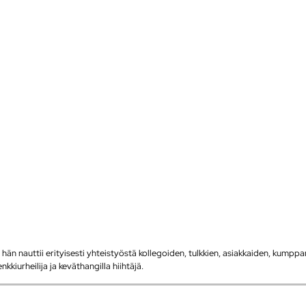
 hän nauttii erityisesti yhteistyöstä kollegoiden, tulkkien, asiakkaiden, kumppa
kkiurheilija ja keväthangilla hiihtäjä.