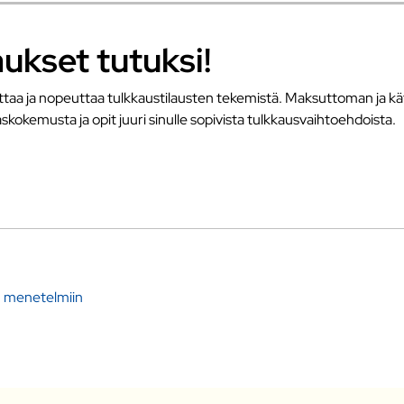
ukset tutuksi!
a ja nopeuttaa tulkkaustilausten tekemistä. Maksuttoman ja käte
askokemusta ja opit juuri sinulle sopivista tulkkausvaihtoehdoista.
in menetelmiin