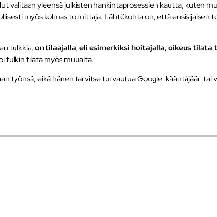
ut valitaan yleensä julkisten hankintaprosessien kautta, kuten m
hdollisesti myös kolmas toimittaja. Lähtökohta on, että ensisijaisen 
en tulkkia,
on tilaajalla, eli esimerkiksi hoitajalla, oikeus tilata
voi tulkin tilata myös muualta.
aan työnsä, eikä hänen tarvitse turvautua Google-kääntäjään tai v