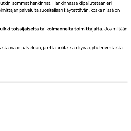
uutkin isommat hankinnat. Hankinnassa kilpailutetaan eri
toimittajan palveluita suositellaan käytettävän, koska niissä on
 tulkki toissijaiselta tai kolmannelta toimittajalta
. Jos miltään
astaavaan palveluun, ja että potilas saa hyvää, yhdenvertaista