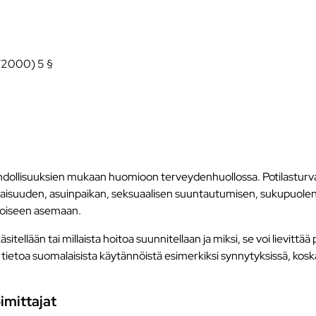
2/2000) 5 §
ava mahdollisuuksien mukaan huomioon terveydenhuollossa. Potilastu
mmaisuuden, asuinpaikan, seksuaalisen suuntautumisen, sukupuole
arvoiseen asemaan.
tellään tai millaista hoitoa suunnitellaan ja miksi, se voi lievittää
tietoa suomalaisista käytännöistä esimerkiksi synnytyksissä, koska k
oimittajat