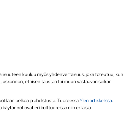
rvallisuuteen kuuluu myös yhdenvertaisuus, joka toteutuu, kun
n, uskonnon, etnisen taustan tai muun vastaavan seikan
 potilaan pelkoa ja ahdistusta. Tuoreessa
Ylen artikkelissa
.
äytännöt ovat eri kulttuureissa niin erilaisia.