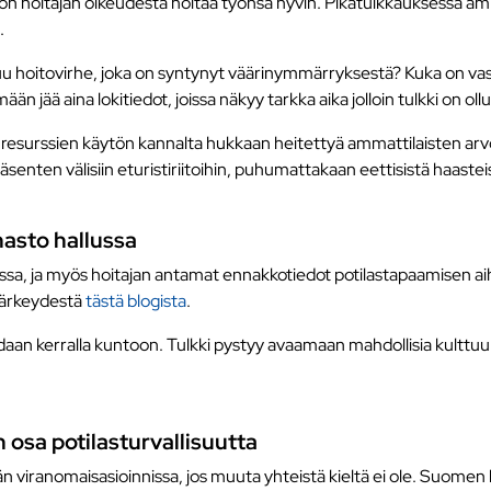
 on hoitajan oikeudesta hoitaa työnsä hyvin. Pikatulkkauksessa am
.
pahtuu hoitovirhe, joka on syntynyt väärinymmärryksestä? Kuka on 
 jää aina lokitiedot, joissa näkyy tarkka aika jolloin tulkki on o
 resurssien käytön kannalta hukkaan heitettyä ammattilaisten ar
äsenten välisiin eturistiriitoihin, puhumattakaan eettisistä haasteis
nasto hallussa
ussa, ja myös hoitajan antamat ennakkotiedot potilastapaamisen a
 tärkeydestä
tästä blogista
.
adaan kerralla kuntoon. Tulkki pystyy avaamaan mahdollisia kulttuuri
n osa potilasturvallisuutta
lellään viranomaisasioinnissa, jos muuta yhteistä kieltä ei ole. Su