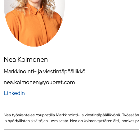
Nea Kolmonen
Markkinointi- ja viestintäpäällikkö
nea.kolmonen@youpret.com
LinkedIn
Nea työskentelee Youpretilla Markkinointi- ja viestintäpäällikkönä. Työssään
ja hyödyllisten sisältöjen luomisesta. Nea on kolmen tyttären äiti, innokas pen