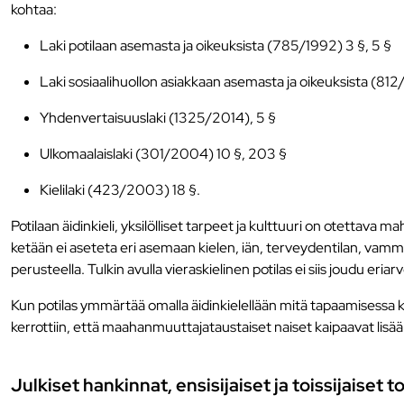
kohtaa:
Laki potilaan asemasta ja oikeuksista (785/1992) 3 §, 5 §
Laki sosiaalihuollon asiakkaan asemasta ja oikeuksista (81
Yhdenvertaisuuslaki (1325/2014), 5 §
Ulkomaalaislaki (301/2004) 10 §, 203 §
Kielilaki (423/2003) 18 §.
Potilaan äidinkieli, yksilölliset tarpeet ja kulttuuri on otett
ketään ei aseteta eri asemaan kielen, iän, terveydentilan, va
perusteella. Tulkin avulla vieraskielinen potilas ei siis joudu eri
Kun potilas ymmärtää omalla äidinkielellään mitä tapaamisessa käsi
kerrottiin, että maahanmuuttajataustaiset naiset kaipaavat lisää 
Julkiset hankinnat, ensisijaiset ja toissijaiset t