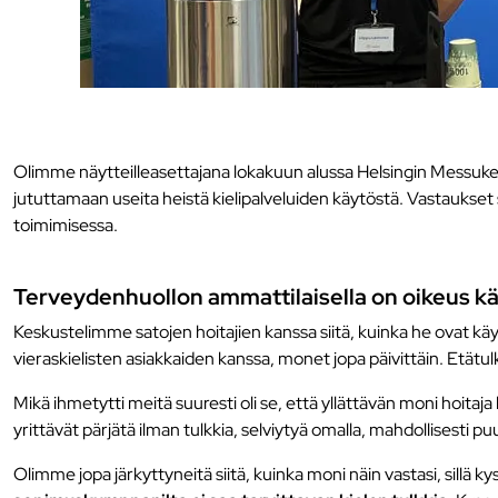
Olimme näytteilleasettajana lokakuun alussa Helsingin Messukes
jututtamaan useita heistä kielipalveluiden käytöstä. Vastaukset sai
toimimisessa.
Terveydenhuollon ammattilaisella on oikeus kä
Keskustelimme satojen hoitajien kanssa siitä, kuinka he ovat käyt
vieraskielisten asiakkaiden kanssa, monet jopa päivittäin. Etätulk
Mikä ihmetytti meitä suuresti oli se, että yllättävän moni hoita
yrittävät pärjätä ilman tulkkia, selviytyä omalla, mahdollisesti pu
Olimme jopa järkyttyneitä siitä, kuinka moni näin vastasi, sillä ky