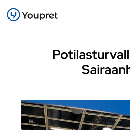
Potilasturval
Sairaanh