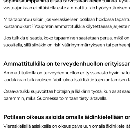
sopimuskumppanilta ei saa tarvittavan kielen tulkkia
. Kyse
vasteajankaan ei pitäisi olla este ammattitulkin hyödyntämiseen
Mitä tapahtuu silloin, jos vieraskielisen potilaan hoidossa ta
kustannukset? Youpretin ammattitulkkia käytettäessä järjestelmään
Jos tulkkia ei saada, koko tapaaminen saatetaan perua, mikä on
suositella, sillä siinäkin on riski väärinymmärrykseen tai perheenj
Ammattitulkilla on terveydenhuollon erityissa
Ammattitulkeilla on terveydenhuollon erityissanasto hyvin hall
laadukkaan tulkkauksen. Voit lukea lisää lisätietojen antamisen
Osaava tulkki sujuvoittaa hoitajan ja lääkärin työtä, kun asiat sa
paremmin, miksi Suomessa toimitaan tietyllä tavalla.
Potilaan oikeus asioida omalla äidinkielellään o
Vieraskielisillä asiakkailla on oikeus palveluun omalla äidinkie